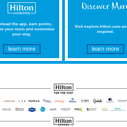
load the app, earn points,
Visit explore.hilton.com an
e your room and customise
inspired.
your stay.
learn more
learn more