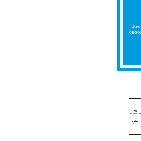
Down
choos