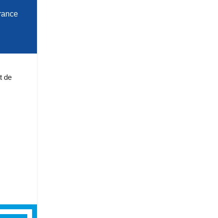
rance
t de